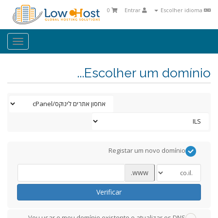
0
Entrar
Escolher idioma
oggle
ation
Escolher um domínio...
Registar um novo domínio
www.
Verificar
Vou usar o meu domínio existente e atualizar os DNS