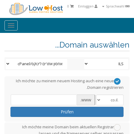
0
Einloggen
Sprachwahl
oggle
ation
Domain auswählen...
Ich möchte zu meinem neuem Hosting auch eine neue
Domain registrieren.
www.
Prüfen
Ich möchte meine Domain beim aktuellen Registrar
lassen und die Nameserver selber anspassen.