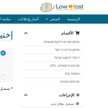
الرئيسية
المتجر
أخبار وإعلانات
مكتبة 
إختيا
الأقسام
אחסון אתרים לינוקס/cPanel
אחסון וורדפרס ייעודי
ריסלר לינוקס ישראל
שרתים וירטואלים - VPS
תעודות SSL
שירותים נוספים
*
تسجيل دوم
الإجراءات
تسجيل نطاق جديد